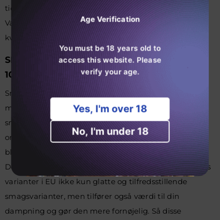
tid. Gå ikke glip af denne mulighed for at handle med
Age Verification
Vapes Europe i dag for at få den perfekte blanding af
kvalitet og pris.
You must be 18 years old to
SMAGSSTOFFER AF MOSMO STORM XXL
access this website. Please
verify your age.
10000
Smag på et ekstraordinært udvalg af
e cigaret smag
Yes, I'm over 18
med Mosmo Storm XXL 10000; hver af dem giver dig
smagfulde puffs, der forbedrer din dampning. Uanset
No, I'm under 18
om du ønsker forfriskende, minty, frugtagtig eller nye
blandinger, er der alt for at tilfredsstille hver gane.
Desuden leverer disse Mosmo Storm XXL 10000 smags
varianter i EU ikke kun glatte og tilfredsstillende
smagsvarianter, men tilfører også værdi til din
dampning og gør den mere fornøjelig. Så disse