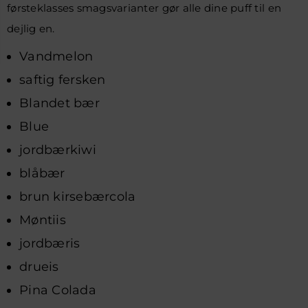
førsteklasses smagsvarianter gør alle dine puff til en
dejlig en.
Vandmelon
saftig fersken
Blandet bær
Blue
jordbærkiwi
blåbær
brun kirsebærcola
Møntiis
jordbæris
drueis
Pina Colada