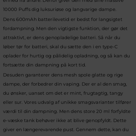
enhed fra andre. Derfor giver den med sine massive
10000 Puffs dig luksuriøse og langvarige dampe.
Dens 600mAh batterilevetid er bedst for langsigtet
fordampning. Men den vigtigste funktion, der gør det
attraktivt, er dens genopladelige batteri. Så når du
løber tør for batteri, skal du sætte den i en type-C
oplader for hurtig og pålidelig opladning, og så kan du
fortsætte din dampning på kort tid.
Desuden garanterer dens mesh spole glatte og rige
dampe, der forbedrer din vaping. Der er al den smag,
du ønsker, uanset om det er mint, frugtagtig, tangy
eller sur. Vores udvalg af unikke smagsvarianter tilfører
værdi til din dampning. Men dens store 20 ml forfyldte
e-væske tank behøver ikke at blive genopfyldt. Dette
giver en længerevarende pust. Gennem dette, kan du