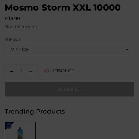
Mosmo Storm XXL 10000
€19,99
Normal
Skat inkluderet.
pris
Flavour
Reducer
Øg
UDSOLGT
mængden
mængden
for
for
Mosmo
Mosmo
UDSOLGT
Storm
Storm
XXL
XXL
10000
10000
Trending Products