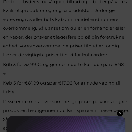
Derfor tilbyder vi også gode tilbud og rabatter på vores
kvalitetsprodukter og engrosprodukter. Derfor gør
vores engros eller bulk køb din handel endnu mere
overkommelig. Så uanset om du er en forhandler eller
en vaper, der ønsker at lagerføre op på din foretrukne
enhed, vores overkommelige priser tilbud er for dig.
Her er de vigtigste priser tilbud for bulk ordrer:
Køb 3 for 52,99 €, og gennem dette kan du spare 6,98
€
Køb 5 for €81,99 og spar €17,96 for at nyde vaping til
fulde.
Disse er de mest overkommelige priser på vores engros
produkter, hvorigennem du kan spare en masse penge.
X
Så vælg os ikke kun at få utrolige tilbud, men også for
at få fremragende ydeevne enheder, der holder lang