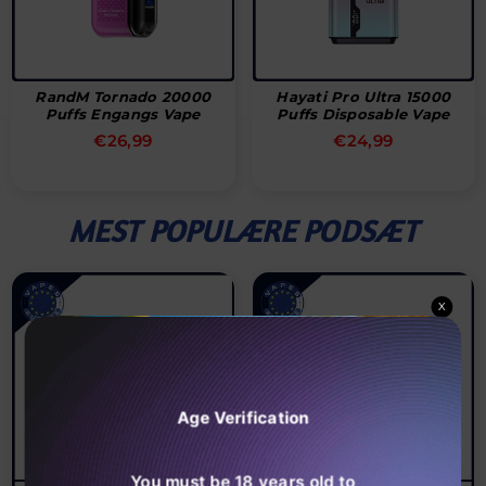
RandM Tornado 20000
Hayati Pro Ultra 15000
Puffs Engangs Vape
Puffs Disposable Vape
Normal
Normal
€26,99
€24,99
pris
pris
MEST POPULÆRE PODSÆT
X
Age Verification
You must be 18 years old to