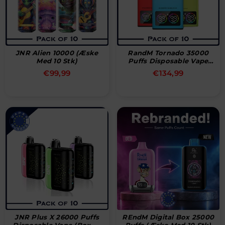
JNR Alien 10000 (æske
RandM Tornado 35000
Med 10 Stk)
Puffs Disposable Vape
(Box Of 10)
Normal
Normal
€99,99
€134,99
pris
pris
JNR Plus X 26000 Puffs
REndM Digital Box 25000
Disposable Vape (Box Of
Puffs (æske Med 10 Stk)