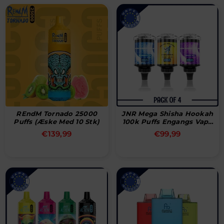
REndM Tornado 25000
JNR Mega Shisha Hookah
Puffs (æske Med 10 Stk)
100k Puffs Engangs Vape
(æske Med 4 Stk)
Normal
Normal
€139,99
€99,99
pris
pris