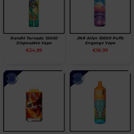
RandM Tornado 15000
JNR Alien 10000 Puffs
Disposable Vape
Engangs Vape
Normal
Normal
€24,99
€18,99
pris
pris