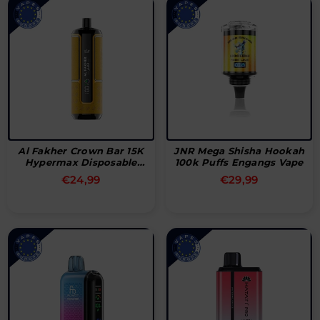
Al Fakher Crown Bar 15K
JNR Mega Shisha Hookah
Hypermax Disposable
100k Puffs Engangs Vape
Vape
Normal
Normal
€24,99
€29,99
pris
pris