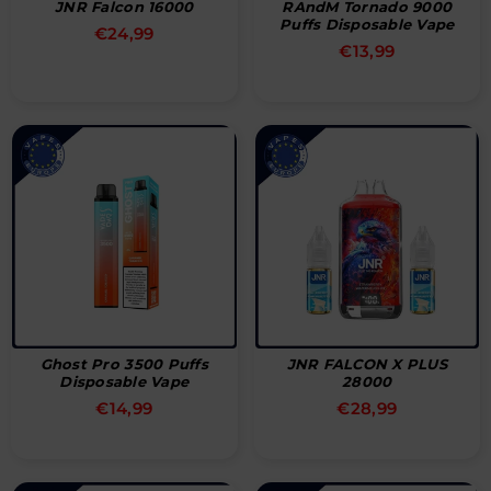
JNR Falcon 16000
RAndM Tornado 9000
Puffs Disposable Vape
Normal
€24,99
Normal
€13,99
pris
pris
Ghost Pro 3500 Puffs
JNR FALCON X PLUS
Disposable Vape
28000
Normal
Normal
€14,99
€28,99
pris
pris