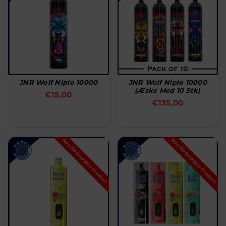
JNR Wolf Niplo 10000
JNR Wolf Niplo 10000
(æske Med 10 Stk)
Normal
€15,00
Normal
€135,00
pris
pris
Non-Refundable Product
Non-Refundable Product