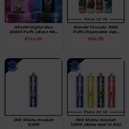
REndM Digital Box
RAndM Tornado 7000
25000 Puffs (æske Med
Puffs Disposable Vape
10 Stk)
Pakke Med 10
Normal
Normal
€144,99
€64,99
pris
pris
JNR Shisha Hookah
JNR Shisha Hookah
12000
12000 (æske Med 10 Stk)