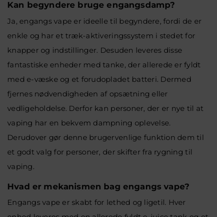
Kan begyndere bruge engangsdamp?
Ja, engangs vape er ideelle til begyndere, fordi de er
enkle og har et træk-aktiveringssystem i stedet for
knapper og indstillinger. Desuden leveres disse
fantastiske enheder med tanke, der allerede er fyldt
med e-væske og et forudopladet batteri. Dermed
fjernes nødvendigheden af opsætning eller
vedligeholdelse. Derfor kan personer, der er nye til at
vaping har en bekvem dampning oplevelse.
Derudover gør denne brugervenlige funktion dem til
et godt valg for personer, der skifter fra rygning til
vaping.
Hvad er mekanismen bag engangs vape?
Engangs vape er skabt for lethed og ligetil. Hver
enhed leveres med en allerede fyldt e-juice tank og et