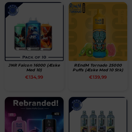
JNR Falcon 16000 (Æske
REndM Tornado 25000
Med 10)
Puffs (æske Med 10 Stk)
Normal
Normal
€134,99
€139,99
pris
pris