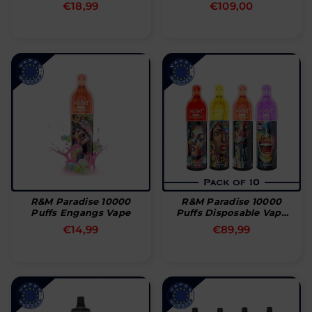
Normal
Normal
€18,99
€109,00
pris
pris
R&M Paradise 10000
R&M Paradise 10000
Puffs Engangs Vape
Puffs Disposable Vape
(æske Med 10 Stk)
Normal
Normal
€14,99
€89,99
pris
pris