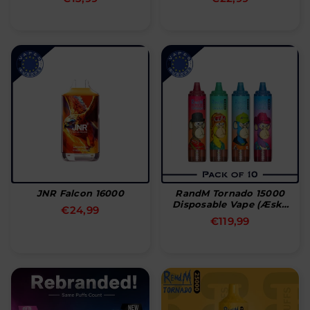
pris
pris
JNR Falcon 16000
RandM Tornado 15000
Disposable Vape (æske
Normal
€24,99
Med 10 Stk)
Normal
€119,99
pris
pris