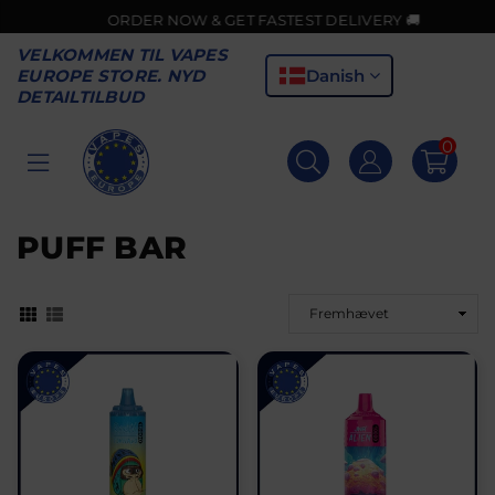
RDER NOW & GET FASTEST DELIVERY 🚚
VELKOMMEN TIL VAPES
Danish
EUROPE STORE. NYD
DETAILTILBUD
0
VAPES
EUROPE
PUFF BAR