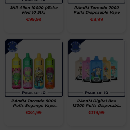
JNR Alien 10000 (æske
RAndM Tornado 7000
Med 10 Stk)
Puffs Disposable Vape
Normal
Normal
€99,99
€8,99
pris
pris
RAndM Tornado 9000
RAndM Digital Box
Puffs Engangs Vape
12000 Puffs Disposable
Pakke Med 10 Stk
Vape (æske Med 10 Stk)
Normal
Normal
€84,99
€119,99
pris
pris