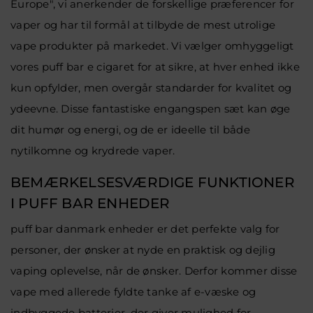
Europe", vi anerkender de forskellige præferencer for
vaper og har til formål at tilbyde de mest utrolige
vape produkter på markedet. Vi vælger omhyggeligt
vores
puff bar e cigaret
for at sikre, at hver enhed ikke
kun opfylder, men overgår standarder for kvalitet og
ydeevne. Disse fantastiske engangspen sæt kan øge
dit humør og energi, og de er ideelle til både
nytilkomne og krydrede vaper.
BEMÆRKELSESVÆRDIGE FUNKTIONER
I PUFF BAR ENHEDER
puff bar danmark
enheder er det perfekte valg for
personer, der ønsker at nyde en praktisk og dejlig
vaping oplevelse, når de ønsker. Derfor kommer disse
vape med allerede fyldte tanke af e-væske og
indbyggede batterier, der giver mulighed for