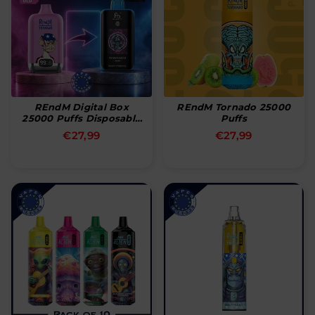
REndM Digital Box
REndM Tornado 25000
25000 Puffs Disposable
Puffs
Vape
Normal
Normal
€27,99
€27,99
pris
pris