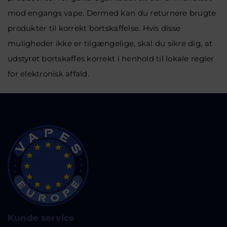
mod engangs vape. Dermed kan du returnere brugte
produkter til korrekt bortskaffelse. Hvis disse
muligheder ikke er tilgængelige, skal du sikre dig, at
udstyret bortskaffes korrekt i henhold til lokale regler
for elektronisk affald.
Kunde service