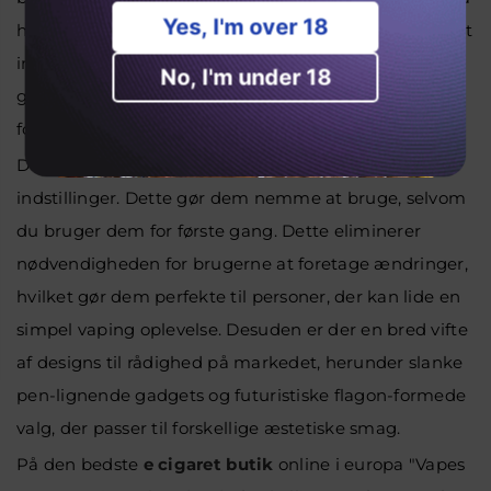
Yes, I'm over 18
hyppige og rodede påfyldninger. Desuden har disse et
integreret batteri, der enten er foropladet eller
No, I'm under 18
genopladeligt. Derfor giver disse vaperne mulighed
for at nyde deres dejlige dampning uden afbrydelser.
Derudover har Puffs Bar faste wattage og spole
indstillinger. Dette gør dem nemme at bruge, selvom
du bruger dem for første gang. Dette eliminerer
nødvendigheden for brugerne at foretage ændringer,
hvilket gør dem perfekte til personer, der kan lide en
simpel vaping oplevelse. Desuden er der en bred vifte
af designs til rådighed på markedet, herunder slanke
pen-lignende gadgets og futuristiske flagon-formede
valg, der passer til forskellige æstetiske smag.
På den bedste
e cigaret butik
online i europa
"Vapes