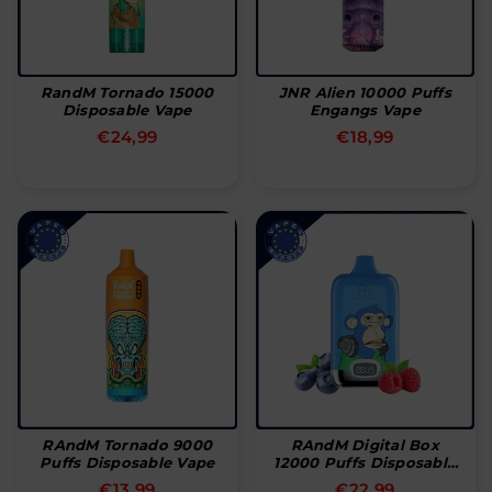
RandM Tornado 15000
JNR Alien 10000 Puffs
Disposable Vape
Engangs Vape
Normal
Normal
€24,99
€18,99
pris
pris
RAndM Tornado 9000
RAndM Digital Box
Puffs Disposable Vape
12000 Puffs Disposable
Vape
Normal
Normal
€13,99
€22,99