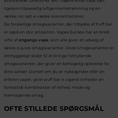
avancerede funktioner ses i højere ende vape sæt,
ligesom tilpasselig luftgennemstrømning og en
række nic salt e-væske koncentrationer.
De forskellige smagsvarianter, der tilbydes af Puff bar
er også en stor attraktion.
Vapes Europe har en bred
vifte af
engangs vape
, som alle giver et udvalg af
lækre e-juice-smagsvarianter. Disse smagsvarianter er
omhyggeligt skabt til at bringe fortryllende
smagsvarianter, der giver en behagelig oplevelse for
dine sanser. Uanset om du er nybegynder eller en
erfaren vaper, giver
puff bar e cigaret
enheder en
fantastisk kombination af lethed, mode og
fremragende smag.
OFTE STILLEDE SPØRGSMÅL