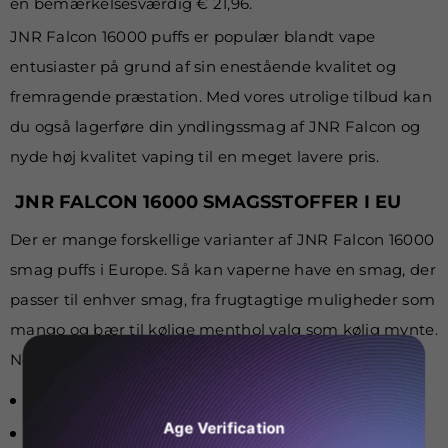
en bemærkelsesværdig € 21,96.
JNR Falcon 16000 puffs er populær blandt vape
entusiaster på grund af sin enestående kvalitet og
fremragende præstation. Med vores utrolige tilbud kan
du også lagerføre din yndlingssmag af JNR Falcon og
nyde høj kvalitet vaping til en meget lavere pris.
JNR FALCON 16000 SMAGSSTOFFER I EU
Der er mange forskellige varianter af JNR Falcon 16000
smag puffs i Europe. Så kan vaperne have en smag, der
passer til enhver smag, fra frugtagtige muligheder som
mango og bær til kølige menthol valg som kølig mynte.
Nogle af disse smagsvarianter på Vapes Europe er
blåskimmel
Age Verification
blåbærgranatæbleis