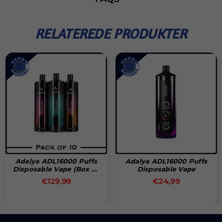
RELATEREDE PRODUKTER
Adalya ADL16000 Puffs
Adalya ADL16000 Puffs
Disposable Vape (Box Of
Disposable Vape
10)
Normal
Normal
€129,99
€24,99
pris
pris