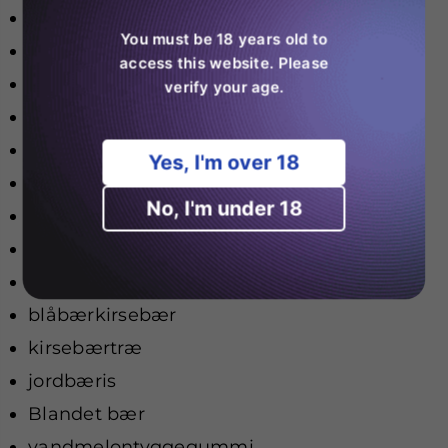
blåbærrød hindbær
You must be 18 years old to
mango passionsfrugt
access this website. Please
Passionsfrugtkiwi
verify your age.
jordbærkiwi
jordbærvandmelonis
Yes, I'm over 18
vandmelonmangofersken
No, I'm under 18
vandmelonis
bærsprængning
hvid ferskenrazz
blåbærkirsebær
kirsebærtræ
jordbæris
Blandet bær
vandmelontyggegummi