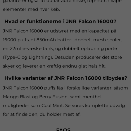
garanterer også, at du får autentiske, top-notch vape
elementer med hver køb.
Hvad er funktionerne i JNR Falcon 16000?
JNR Falcon 16000 er udstyret med en kapacitet på
16000 puffs, et 850mAh batteri, dobbelt mesh spoler,
en 22ml e-væske tank, og dobbelt opladning porte
(Type-C og Lightning). Desuden producerer det store
skyer og leverer en kraftig endnu glat hals hit.
Hvilke varianter af JNR Falcon 16000 tilbydes?
JNR Falcon 16000 puffs fås i forskellige varianter, såsom
Mango Blast og Berry Fusion, samt menthol
muligheder som Cool Mint. Se vores komplette udvalg
for at finde den, du holder mest af.
FAQS