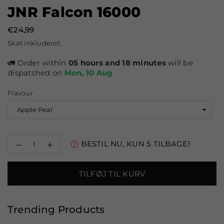
JNR Falcon 16000
€24,99
Normal
Skat inkluderet.
pris
🚛 Order within
05 hours and 18 minutes
will be
dispatched on
Mon, 10 Aug
Flavour
Reducer
Øg
BESTIL NU, KUN
5
TILBAGE!
mængden
mængden
for
for
JNR
JNR
TILFØJ TIL KURV
Falcon
Falcon
16000
16000
Trending Products