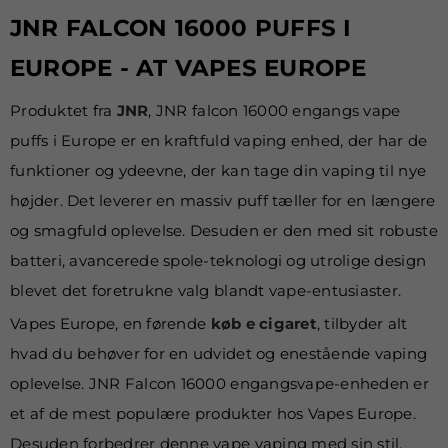
JNR FALCON 16000 PUFFS I
EUROPE - AT VAPES EUROPE
Produktet fra
JNR
, JNR falcon 16000 engangs vape
puffs i Europe er en kraftfuld vaping enhed, der har de
funktioner og ydeevne, der kan tage din vaping til nye
højder. Det leverer en massiv puff tæller for en længere
og smagfuld oplevelse. Desuden er den med sit robuste
batteri, avancerede spole-teknologi og utrolige design
blevet det foretrukne valg blandt vape-entusiaster.
Vapes Europe, en førende
køb e cigaret
, tilbyder alt
hvad du behøver for en udvidet og enestående vaping
oplevelse. JNR Falcon 16000 engangsvape-enheden er
et af de mest populære produkter hos Vapes Europe.
Desuden forbedrer denne vape vaping med sin stil,