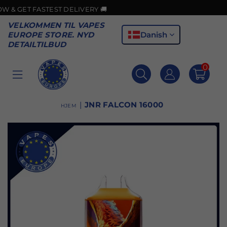
EST DELIVERY 🚚

VELKOMMEN TIL VAPES
Danish
EUROPE STORE. NYD
DETAILTILBUD
0
VAPES
EUROPE
|
JNR FALCON 16000
HJEM