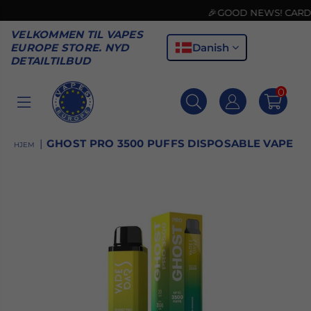
🎉GOOD NEWS! CARD PAYMENT A
VELKOMMEN TIL VAPES
Danish
EUROPE STORE. NYD
DETAILTILBUD
0
VAPES
EUROPE
|
GHOST PRO 3500 PUFFS DISPOSABLE VAPE
HJEM