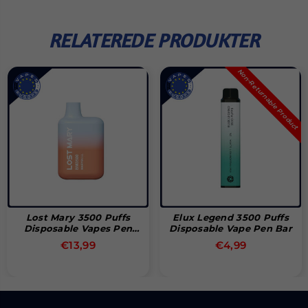
RELATEREDE PRODUKTER
Non-Returnable Product
Lost Mary 3500 Puffs
Elux Legend 3500 Puffs
Disposable Vapes Pen
Disposable Vape Pen Bar
Bar
Normal
Normal
€13,99
€4,99
pris
pris