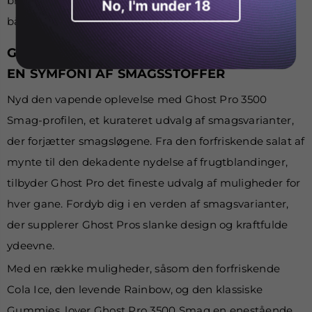
brugervenlige brugerflade gør den tilgængelig for
No, I'm under 18
både nybegyndere og garvede vaper.
GHOST PRO 3500 PUFFS SMAGSSTOFFER:
EN SYMFONI AF SMAGSSTOFFER
Nyd den vapende oplevelse med Ghost Pro 3500
Smag-profilen, et kurateret udvalg af smagsvarianter,
der forjætter smagsløgene. Fra den forfriskende salat af
mynte til den dekadente nydelse af frugtblandinger,
tilbyder Ghost Pro det fineste udvalg af muligheder for
hver gane. Fordyb dig i en verden af smagsvarianter,
der supplerer Ghost Pros slanke design og kraftfulde
ydeevne.
Med en række muligheder, såsom den forfriskende
Cola Ice, den levende Rainbow, og den klassiske
Gummies, lover Ghost Pro 3500 Smag en enestående