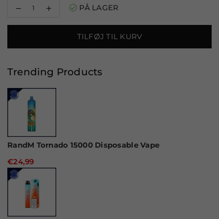
Reducer
Øg
PÅ LAGER
mængden
mængden
for
for
Ghost
Ghost
TILFØJ TIL KURV
Pro
Pro
3500
3500
Puffs
Puffs
Disposable
Disposable
Trending Products
Vape
Vape
RandM Tornado 15000 Disposable Vape
€24,99