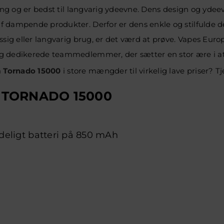
ping og er bedst til langvarig ydeevne. Dens design og ydee
f dampende produkter. Derfor er dens enkle og stilfulde d
ssig eller langvarig brug, er det værd at prøve. Vapes Eur
og dedikerede teammedlemmer, der sætter en stor ære i at
 Tornado 15000
i store mængder til virkelig lave priser?
 TORNADO 15000
adeligt batteri på 850 mAh