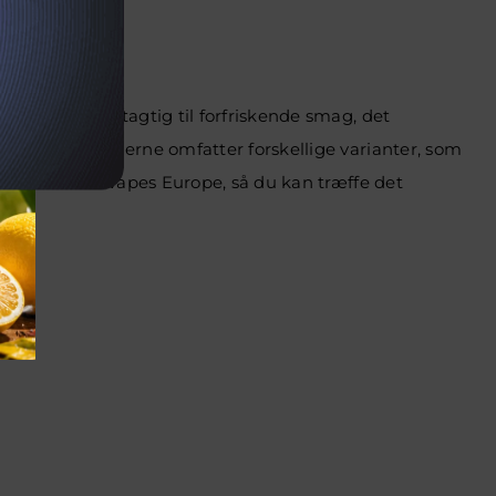
ag. Fra frugtagtig til forfriskende smag, det
før. Mulighederne omfatter forskellige varianter, som
tilbyder hos Vapes Europe, så du kan træffe det