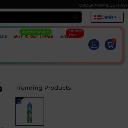
ORDER NOW & GET FASTEST DELIVERY 
Indsend
Danish
LTS
BUY 10 GET 1 FREE
SALE
0
0
Trending Products