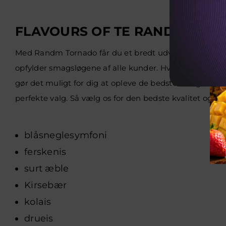
FLAVOURS OF TE RANDM TORN
Med Randm Tornado får du et bredt udvalg af smagsvari
opfylder smagsløgene af alle kunder. Hver smag giver
gør det muligt for dig at opleve de bedste smagsoplev
perfekte valg. Så vælg os for den bedste kvalitet og til
blåsneglesymfoni
ferskenis
surt æble
Kirsebær
kolais
drueis