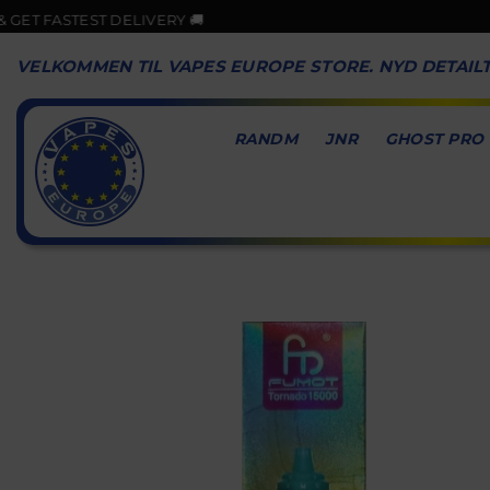
DELIVERY 🚚
🎉GOO
VELKOMMEN TIL VAPES EUROPE STORE. NYD DETAIL
RANDM
JNR
GHOST PRO
VAPES
EUROPE