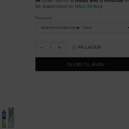
🚛 Order within
11 hours and 11 minutes
wi
be dispatched on
Mon, 10 Aug
Flavours
Reducer
Øg
PÅ LAGER
mængden
mængden
for
for
RandM
RandM
TILFØJ TIL KURV
Tornado
Tornado
15000
15000
Disposable
Disposable
Vape
Vape