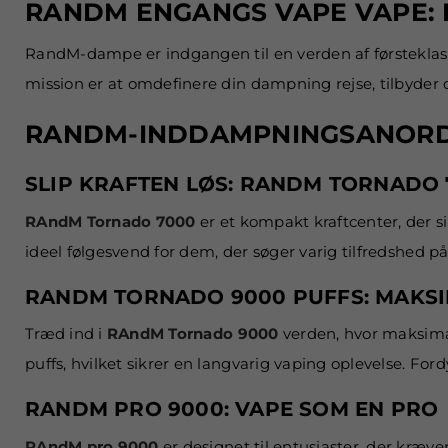
RANDM ENGANGS VAPE VAPE:
RandM-dampe er indgangen til en verden af førstekla
mission er at omdefinere din dampning rejse, tilbyder
RANDM-INDDAMPNINGSANOR
SLIP KRAFTEN LØS: RANDM TORNADO 
RAndM Tornado 7000
er et kompakt kraftcenter, der s
ideel følgesvend for dem, der søger varig tilfredshed på
RANDM TORNADO 9000 PUFFS: MAKSI
Træd ind i
RAndM Tornado 9000
verden, hvor maksim
puffs, hvilket sikrer en langvarig vaping oplevelse. For
RANDM PRO 9000: VAPE SOM EN PRO
RAndM pro 9000
er designet til entusiaster, der kr