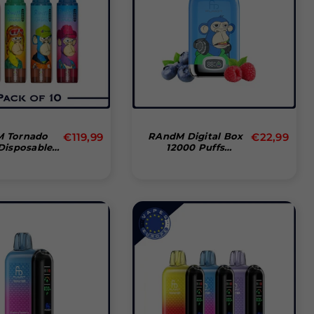
Normal
Normal
 Tornado
€119,99
RAndM Digital Box
€22,99
Disposable
12000 Puffs
pris
pris
æske Med 10
Disposable Vape
Stk)