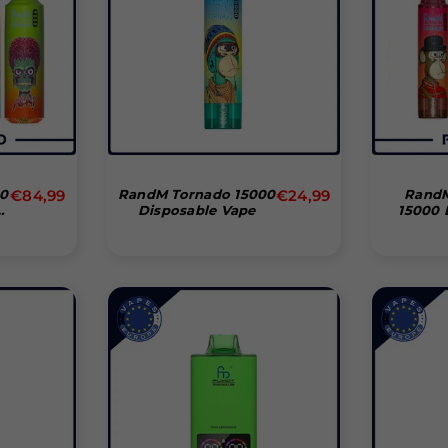
Normal
Normal
00
€84,99
RandM Tornado 15000
€24,99
RandM
e
Disposable Vape
15000 
pris
pris
Vape (