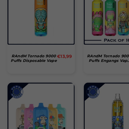
Normal
RAndM Tornado 9000
€13,99
RAndM Tornado 90
Puffs Disposable Vape
Puffs Engangs Vap
pris
Pakke Med 10 Stk