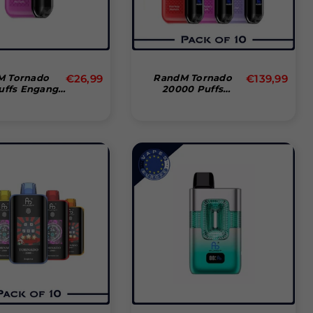
Normal
Normal
M Tornado
€26,99
RandM Tornado
€139,99
uffs Engangs
20000 Puffs
pris
pris
Vape
Disposable Vape
(æske Med 10 Stk)