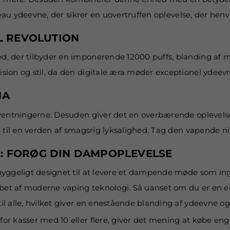
veau ydeevne, der sikrer en uovertruffen oplevelse, der he
AL REVOLUTION
d, der tilbyder en imponerende 12000 puffs, blanding af
ion og stil, da den digitale æra møder exceptionel ydeevn
NA
orventningerne. Desuden giver det en overbærende oplevel
til en verden af smagsrig lyksalighed. Tag den vapende nirv
E: FORØG DIN DAMPOPLEVELSE
mhyggeligt designet til at levere et dampende møde som 
ebet af moderne vaping teknologi. Så uanset om du er en 
 alle, hvilket giver en enestående blanding af ydeevne og s
or kasser med 10 eller flere, giver det mening at købe eng