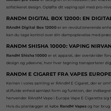
sofistikeret design. Opløfte dit vaping spil med pro-ni
RANDM DIGITAL BOX 12000: EN DIGIT
RAndM Digital Box 12000
er en revolutionerende enhe
kan du tage kontrol over din dampoplevelse med præcis
RANDM SHISHA 10000: VAPING NIRVA
RandM Shisha 10000
er et apparat, der overskrider f
design og ydeevne, hvor hver tegning transporterer dig 
RANDM E CIGARET FRA VAPES EUROP
Kernen i vores samling er RAndM E Cigaret, der er o
stilfulde enhed sømløst form og funktion, der indbegr
henvender RAndM Vape i Europa Vape E Cigarette sig til
Hvis du planlægger at købe
RandM Vapes
og har brug f