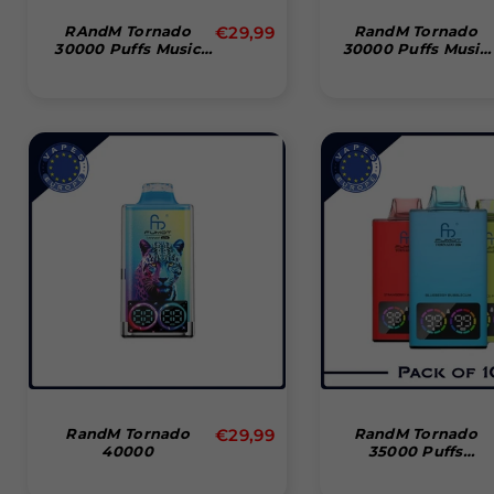
Normal
RAndM Tornado
€29,99
RandM Tornado
30000 Puffs Music
30000 Puffs Music
pris
Engangs Vape
Disposable Vape Ba
(Box Of 10)
Normal
RandM Tornado
€29,99
RandM Tornado
40000
35000 Puffs
pris
Disposable Vape
(Box Of 10)