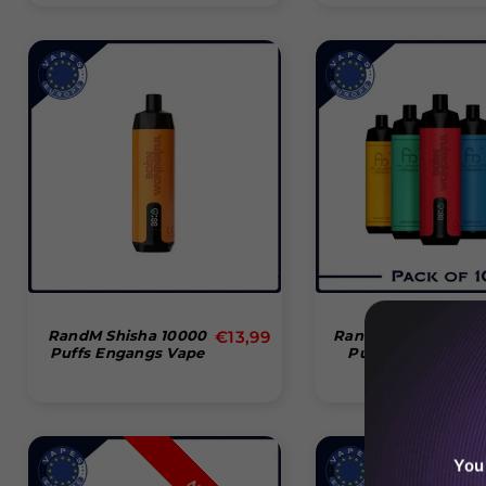
Normal
RandM Shisha 10000
€13,99
RandM Shisha 1000
Puffs Engangs Vape
Puffs Disposable
pris
Vape (Box Of 10)
You