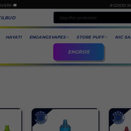
🎉GOOD NEWS! CARD PA
TILBUD
HAYATI
ENGANGSVAPES
STORE PUFF
NIC SA
ENGROS