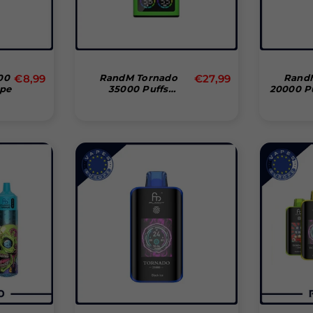
Normal
Normal
00
€8,99
RandM Tornado
€27,99
Rand
ape
35000 Puffs
20000 P
pris
pris
Disposable Vape