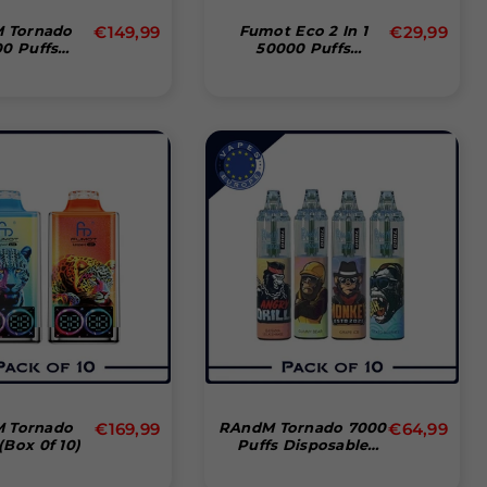
Normal
Normal
 Tornado
€149,99
Fumot Eco 2 In 1
€29,99
0 Puffs
50000 Puffs
pris
pris
able Vape
Disposable Vape
 Of 10)
Normal
Normal
 Tornado
€169,99
RAndM Tornado 7000
€64,99
Box 0f 10)
Puffs Disposable
pris
pris
Vape Pakke Med 10