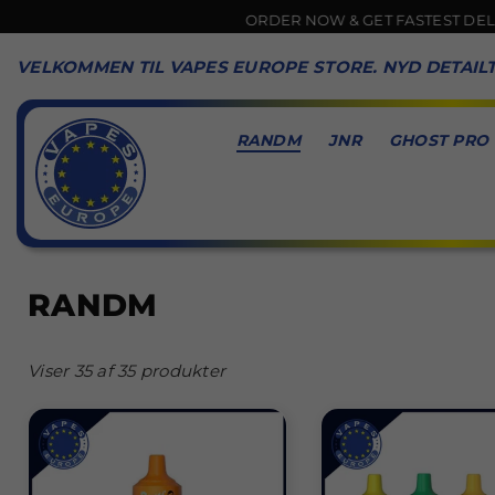
ORDER NOW & GET FASTEST DELIVERY 🚚
VELKOMMEN TIL VAPES EUROPE STORE. NYD DETAIL
RANDM
JNR
GHOST PRO
VAPES
EUROPE
RANDM
Viser 35 af 35 produkter