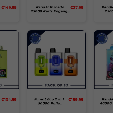
Normal
Normal
€149,99
RandM Tornado
€27,99
RandM
25000 Puffs Engangs
2500
pris
pris
r
Vape
Dispos
(Box
Normal
Normal
€134,99
Fumot Eco 2 In 1
€189,99
RandM
50000 Puffs
40000 (
pris
pris
Disposable Vape
(Box Of 10)