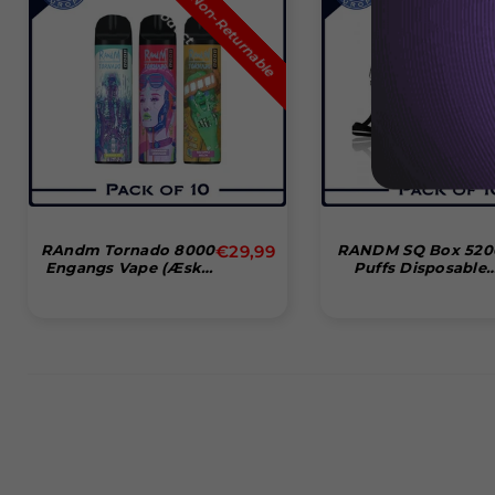
N
n
-
R
e
t
u
r
n
a
b
l
e
r
o
d
u
c
o
P
t
o
P
t
Normal
RAndm Tornado 8000
€29,99
RANDM SQ Box 520
Engangs Vape (Æske
Puffs Disposable
pris
Med 10)
Vape Bar (Box Of 10