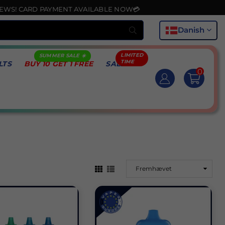
YMENT AVAILABLE NOW💳
Indsend
Danish
LTS
BUY 10 GET 1 FREE
SALE
0