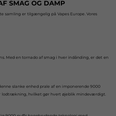
 AF SMAG OG DAMP
 samling er tilgængelig på Vapes Europe. Vores
ns. Med en tornado af smag i hver indånding, er det en
enne slanke enhed prale af en imponerende 9000
er lodtrækning, hvilket gør hvert øjeblik mindeværdigt.
elig 9000 puffs banebrydende teknologi med