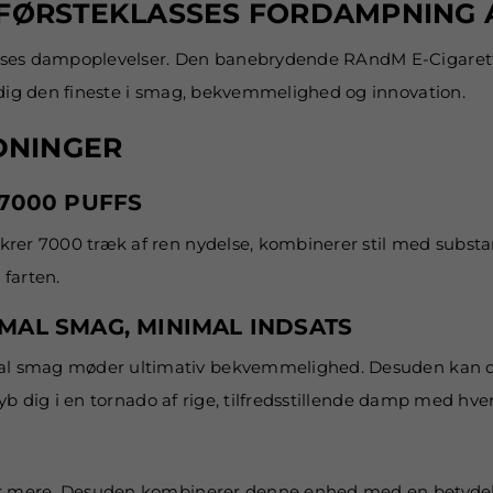
 FØRSTEKLASSES FORDAMPNING
sses dampoplevelser. Den banebrydende RAndM E-Cigarette
 dig den fineste i smag, bekvemmelighed og innovation.
DNINGER
7000 PUFFS
ikrer 7000 træk af ren nydelse, kombinerer stil med substa
 farten.
MAL SMAG, MINIMAL INDSATS
al smag møder ultimativ bekvemmelighed. Desuden kan d
dyb dig i en tornado af rige, tilfredsstillende damp med hv
æver mere. Desuden kombinerer denne enhed med en betyd