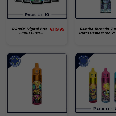
Normal
RAndM Digital Box
€119,99
RAndM Tornado 70
12000 Puffs
Puffs Disposable V
pris
Disposable Vape
(æske Med 10 Stk)