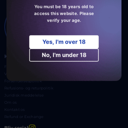
You must be 18 years old to
access this website. Please
verify your age.
Yes, I'm over 18
No, I'm under 18
Kunde service
Fortrolighedspolitik
Vilkår for brug
Forsendelsespolitik
Refusions- og returpolitik
Juridisk meddelelse
Om os
Kontakt os
Refund or Exchange
Instagram
Bliv social: