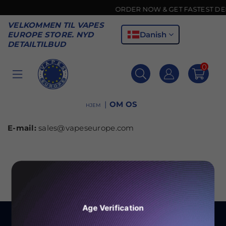
ORDER NOW & GET FASTEST DELIV
VELKOMMEN TIL VAPES
Danish
EUROPE STORE. NYD
DETAILTILBUD
0
VAPES
EUROPE
|
OM OS
HJEM
E-mail:
sales@vapeseurope.com
Age Verification