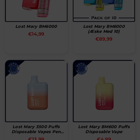
Lost Mary BM6000
Lost Mary BM6000
(æske Med 10)
Normal
€14,99
Normal
€89,99
pris
pris
Lost Mary 3500 Puffs
Lost Mary BM600 Puffs
Disposable Vapes Pen
Disposable Vape
Bar
Normal
Normal
€13,99
€4,99