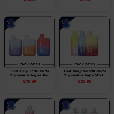
pris
pris
Lost Mary 3500 Puffs
Lost Mary BM600 Puffs
Disposable Vapes Pen
Disposable Vape (æske
Bar (æske Med 10 Stk)
Med 10 Stk)
Normal
€79,99
€29,99
pris