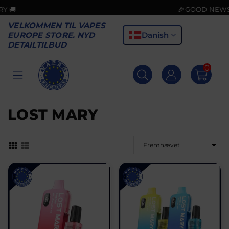
🎉GOOD NEWS! CARD
VELKOMMEN TIL VAPES
Danish
EUROPE STORE. NYD
DETAILTILBUD
0
VAPES
EUROPE
LOST MARY