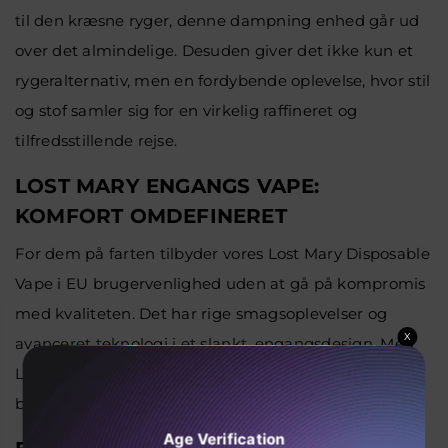
til den kræsne ryger, denne dampning enhed går ud
over det almindelige. Desuden giver det ikke kun et
rygeralternativ, men en fordybende oplevelse, hvor stil
og stof samler sig for en virkelig raffineret og
tilfredsstillende rejse.
LOST MARY ENGANGS VAPE:
KOMFORT OMDEFINERET
For dem på farten tilbyder vores Lost Mary Disposable
Vape i EU brugervenlighed uden at gå på kompromis
med kvaliteten. Det har rige smagsoplevelser og
X
avanceret teknologi i et slankt, engangsdesign. Med
Lost Mary engangs vape har det altid været mere
besværligt at bruge dampen.
Age Verification