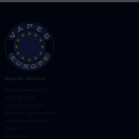
Kunde service
Fortrolighedspolitik
Vilkår for brug
Forsendelsespolitik
Refusions- og returpolitik
Juridisk meddelelse
Om os
Kontakt os