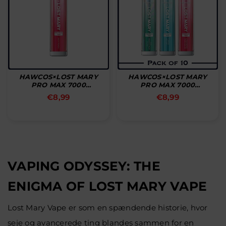
HAWCOS×LOST MARY
HAWCOS×LOST MARY
PRO MAX 7000
PRO MAX 7000
Disposable Pod
Disposable Pod (Box Of
Normal
Normal
€8,99
€8,99
10)
pris
pris
VAPING ODYSSEY: THE
ENIGMA OF LOST MARY VAPE
Lost Mary Vape er som en spændende historie, hvor
seje og avancerede ting blandes sammen for en