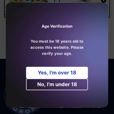
X
Hayati Mini Ultra 1500
Hayati Mini Ultra 1500
Puffs (æske Med 10)
Puffs Engangs Vape Pod
Age Verification
Normal
Normal
€55,99
€5,99
pris
pris
You must be 18 years old to
access this website. Please
verify your age.
Yes, I'm over 18
No, I'm under 18