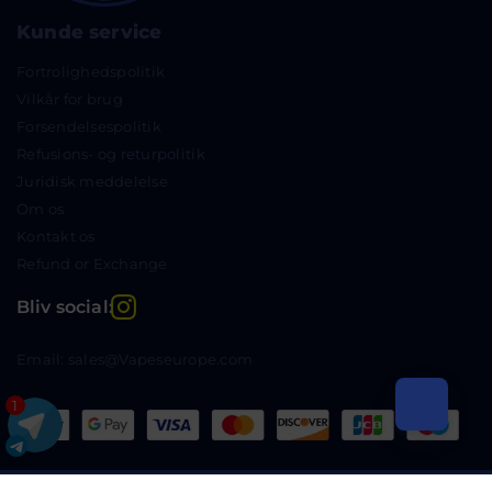
Kunde service
Fortrolighedspolitik
Vilkår for brug
Forsendelsespolitik
Refusions- og returpolitik
Juridisk meddelelse
Om os
Kontakt os
Refund or Exchange
Instagram
Bliv social:
Email: sales@Vapeseurope.com
1