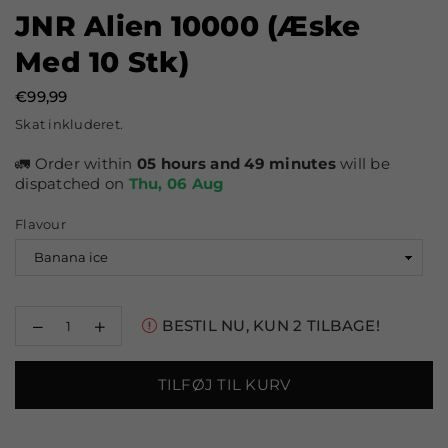
JNR Alien 10000 (æske
Med 10 Stk)
€99,99
Normal
Skat inkluderet.
pris
🚛 Order within
05 hours and 49 minutes
will be
dispatched on
Thu, 06 Aug
Flavour
Reducer
Øg
BESTIL NU, KUN
2
TILBAGE!
mængden
mængden
for
for
JNR
JNR
TILFØJ TIL KURV
Alien
Alien
10000
10000
(æske
(æske
med
med