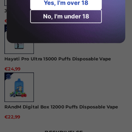
Yes, I'm over 18
JNR Alien 10000 Puffs Engangs Vape
No, I'm under 18
€18,99
Hayati Pro Ultra 15000 Puffs Disposable Vape
€24,99
RAndM Digital Box 12000 Puffs Disposable Vape
€22,99