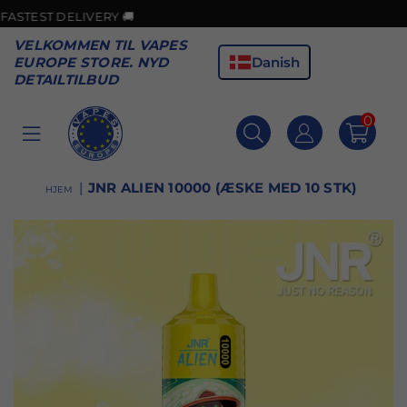
 DELIVERY 🚚
🎉GO
VELKOMMEN TIL VAPES
Danish
EUROPE STORE. NYD
DETAILTILBUD
0
VAPES
EUROPE
|
JNR ALIEN 10000 (ÆSKE MED 10 STK)
HJEM