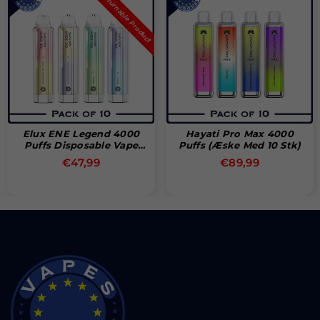
ct
Hayati Pro Max 4000
Hayati Pro Max 4000
Puffs (æske Med 10 Stk)
Puffs
Normal
Normal
€89,99
€14,99
pris
pris