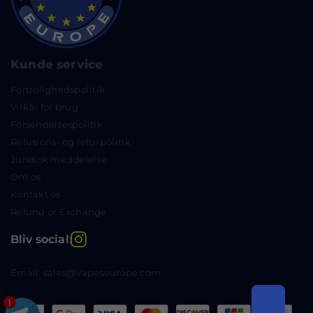
Kunde service
Fortrolighedspolitik
Vilkår for brug
Forsendelsespolitik
Refusions- og returpolitik
Juridisk meddelelse
Om os
Kontakt os
Refund or Exchange
Instagram
Bliv social:
Email: sales@Vapeseurope.com
1