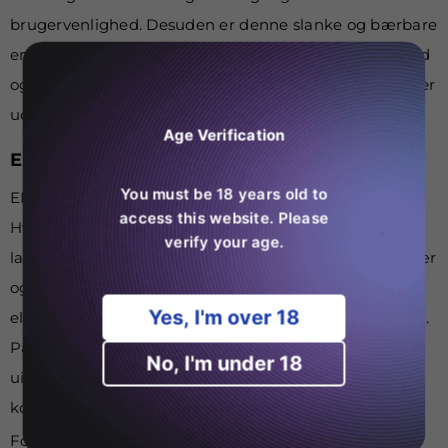
brugervenlighed. Desuden er denne slanke og bærbare
enhed klar til brug lige ud af boksen. Så udpak, indånd
og nyd de bemærkelsesværdige smagsvarianter, der er
udformet til perfektion.
Age Verification
ELUX 4000 SMAG - EN SMAGSOPLEVELSE
You must be 18 years old to
ENE Legend er en verden af udsøgte smagsvarianter.
access this website. Please
Hvert puf er en rejse gennem en gane-tiltalende
verify your age.
landskab med populære valg såsom ferskenis, hindbær
og drue. Dyk ned i den søde og syrlige fusion af bær
Yes, I'm over 18
eller nyd den forfriskende blanding af Pink Lemonade.
Passion Fruit Ice giver et tropisk twist, mens den
No, I'm under 18
uimodståelige blanding af Berry Apple Banana tilføjer
kompleksitet til dit vaping eventyr.
For dem, der tørster efter en byge af kølighed, er