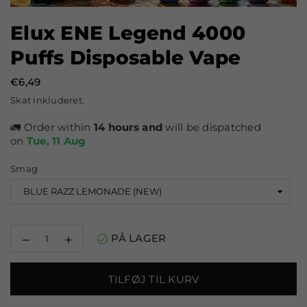
Elux ENE Legend 4000
Puffs Disposable Vape
€6,49
Normal
Skat inkluderet.
pris
🚛 Order within
14 hours and
will be dispatched
on
Tue, 11 Aug
Smag
Reducer
Øg
PÅ LAGER
mængden
mængden
for
for
Elux
Elux
TILFØJ TIL KURV
ENE
ENE
Legend
Legend