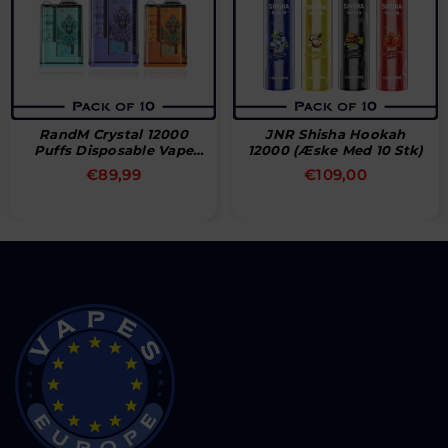
RandM Crystal 12000
JNR Shisha Hookah
Puffs Disposable Vape
12000 (æske Med 10 Stk)
(Box Of 10)
Normal
Normal
€89,99
€109,00
pris
pris