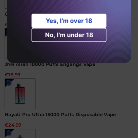
Ghost Pro 3500 Puffs Disposable Vape
Yes, I'm over 18
€14,99
No, I'm under 18
JNR Alien 10000 Puffs Engangs Vape
€18,99
Hayati Pro Ultra 15000 Puffs Disposable Vape
€24,99