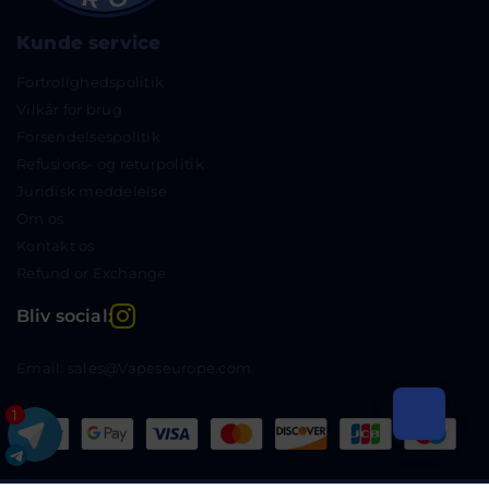
Kunde service
Fortrolighedspolitik
Vilkår for brug
Forsendelsespolitik
Refusions- og returpolitik
Juridisk meddelelse
Om os
Kontakt os
Refund or Exchange
Instagram
Bliv social:
Email: sales@Vapeseurope.com
1