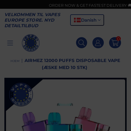
ORDER NOW & GET FASTEST DELIVERY 🚚
VELKOMMEN TIL VAPES
Danish
EUROPE STORE. NYD
DETAILTILBUD
0
VAPES
EUROPE
|
AIRMEZ 12000 PUFFS DISPOSABLE VAPE
HJEM
(ÆSKE MED 10 STK)