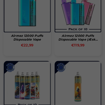
Airmez 12000 Puffs
Airmez 12000 Puffs
Disposable Vape
Disposable Vape (æske
Med 10 Stk)
Normal
Normal
€22,99
€119,99
pris
pris