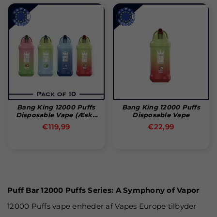
Bang King 12000 Puffs
Bang King 12000 Puffs
Disposable Vape (æske
Disposable Vape
Med 10 Stk)
Normal
Normal
€119,99
€22,99
pris
pris
Puff Bar 12000 Puffs Series: A Symphony of Vapor
12000 Puffs vape enheder af Vapes Europe tilbyder