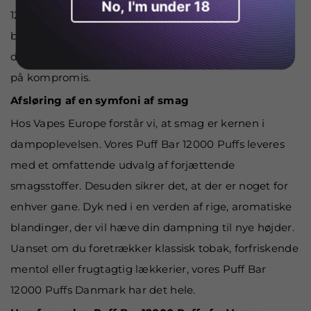
No, I'm under 18
12000 Puff er omhyggeligt designet til at opfylde
behovene hos entusiaster, der ønsker udvidede
dampsessioner, og den prioriterer kvalitet uden at gå
på kompromis.
Afsløring af en symfoni af smag
Hos Vapes Europe forstår vi, at smag er kernen i
dampoplevelsen. Vores Puff Bar 12000 Puffs leveres
med et omfattende udvalg af forjættende
smagsstoffer. Desuden sikrer det, at der er noget for
enhver gane. Dyk ned i en verden af rige, aromatiske
blandinger, der vil hæve din dampning til nye højder.
Uanset om du foretrækker klassisk tobak, forfriskende
mentol eller frugtagtig lækkerier, vores Puff Bar
12000 Puffs Danmark har det hele.