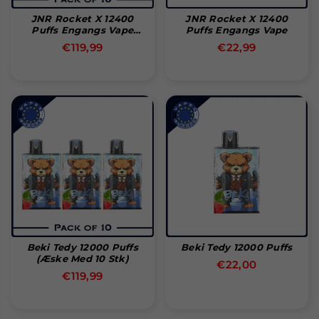
JNR Rocket X 12400
JNR Rocket X 12400
Puffs Engangs Vape
Puffs Engangs Vape
(æske Med 10 Stk)
Normal
Normal
€119,99
€22,99
pris
pris
Beki Tedy 12000 Puffs
Beki Tedy 12000 Puffs
(æske Med 10 Stk)
€22,00
Normal
€119,99
pris