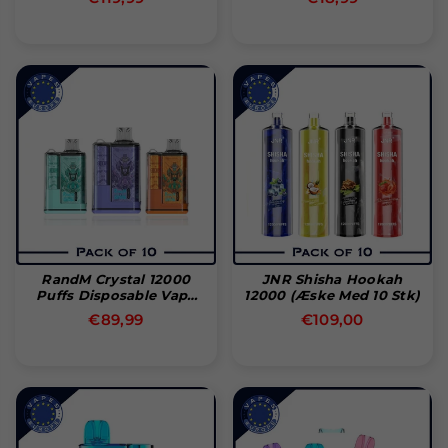
pris
pris
RandM Crystal 12000
JNR Shisha Hookah
Puffs Disposable Vape
12000 (æske Med 10 Stk)
(Box Of 10)
Normal
Normal
€89,99
€109,00
pris
pris