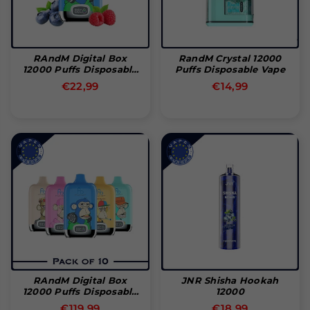
RAndM Digital Box
RandM Crystal 12000
12000 Puffs Disposable
Puffs Disposable Vape
Vape
Normal
Normal
€22,99
€14,99
pris
pris
RAndM Digital Box
JNR Shisha Hookah
12000 Puffs Disposable
12000
Vape (æske Med 10 Stk)
Normal
Normal
€119,99
€18,99