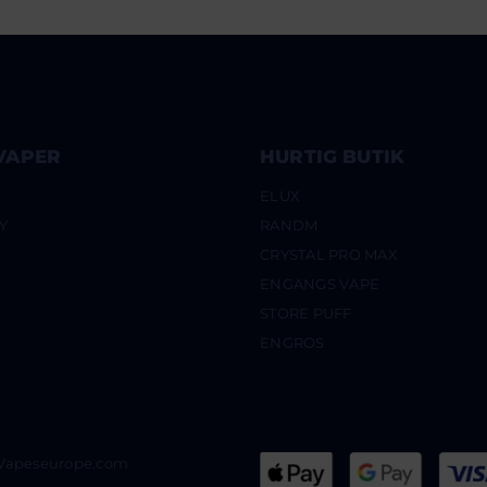
VAPER
HURTIG BUTIK
ELUX
Y
RANDM
CRYSTAL PRO MAX
ENGANGS VAPE
STORE PUFF
ENGROS
@Vapeseurope.com