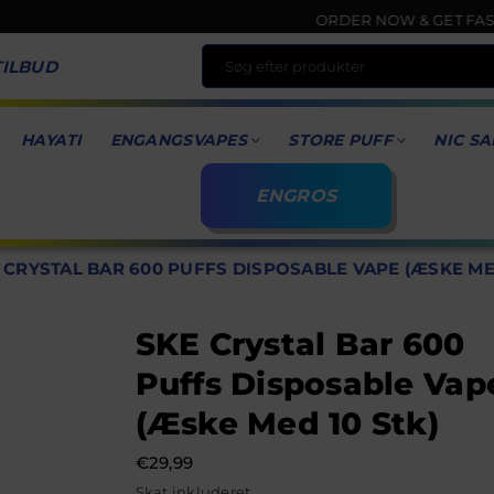
ORDER NOW & GET FASTEST DEL
TILBUD
HAYATI
ENGANGSVAPES
STORE PUFF
NIC SA
ENGROS
 CRYSTAL BAR 600 PUFFS DISPOSABLE VAPE (ÆSKE MED
SKE Crystal Bar 600
Puffs Disposable Vap
(æske Med 10 Stk)
€29,99
Normal
Skat inkluderet.