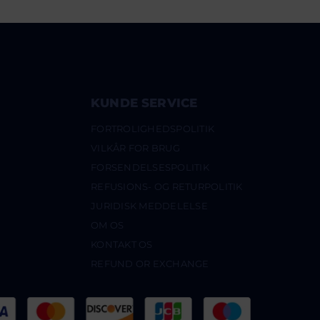
KUNDE SERVICE
FORTROLIGHEDSPOLITIK
VILKÅR FOR BRUG
FORSENDELSESPOLITIK
REFUSIONS- OG RETURPOLITIK
JURIDISK MEDDELELSE
OM OS
KONTAKT OS
REFUND OR EXCHANGE