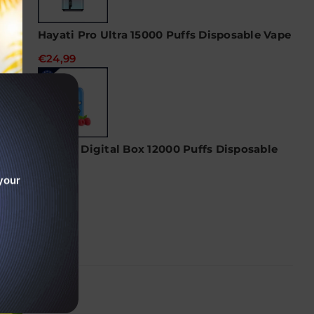
Hayati Pro Ultra 15000 Puffs Disposable Vape
€24,99
RAndM Digital Box 12000 Puffs Disposable
Vape
your
€22,99