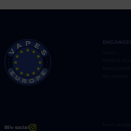
ENGANGS
HAYATI
MISTEDE MAR
BANG KONGE
SKE KRYSTAL
Email: sales
Instagram
Bliv social: