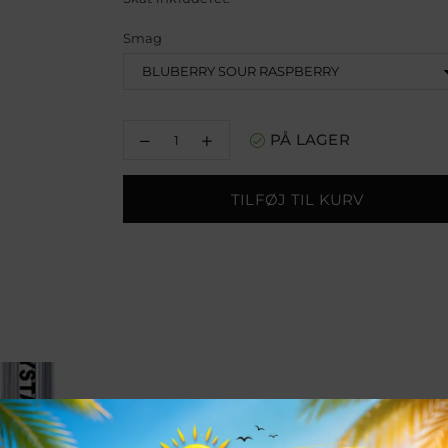
pris
Smag
Reducer
Øg
PÅ LAGER
mængden
mængden
for
for
SKE
SKE
TILFØJ TIL KURV
Crystal
Crystal
Bar
Bar
600
600
Puffs
Puffs
Disposable
Disposable
Vape
Vape
(æske
(æske
med
med
10
10
stk)
stk)