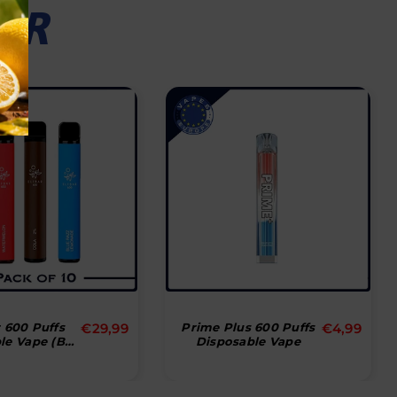
ER
Normal
Normal
0 Puffs
€29,99
Prime Plus 600 Puffs
€4,99
T
Vape (Box
Disposable Vape
pris
pris
0)
D