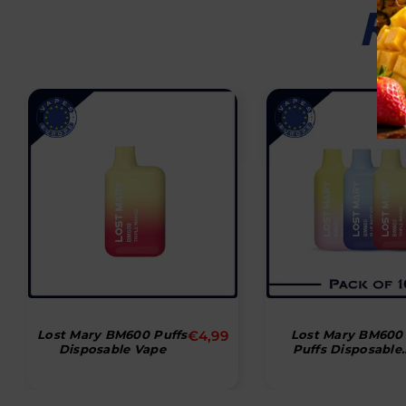
R
Normal
N
Lost Mary BM600 Puffs
€4,99
Lost Mary BM600
€
Disposable Vape
Puffs Disposable
pris
p
Vape(æske Med 10
Stk)