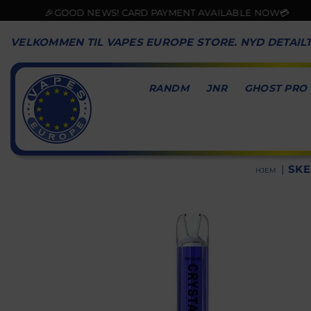
🎉GOOD NEWS! CARD PAYMENT AVAILABLE NOW💳
VELKOMMEN TIL VAPES EUROPE STORE. NYD DETAIL
RANDM
JNR
GHOST PRO
VAPES
EUROPE
|
SKE
HJEM