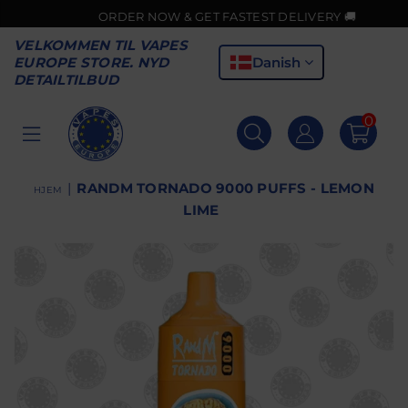
ORDER NOW & GET FASTEST DELIVERY 🚚
VELKOMMEN TIL VAPES
Danish
EUROPE STORE. NYD
DETAILTILBUD
0
VAPES
EUROPE
|
RANDM TORNADO 9000 PUFFS - LEMON
HJEM
LIME