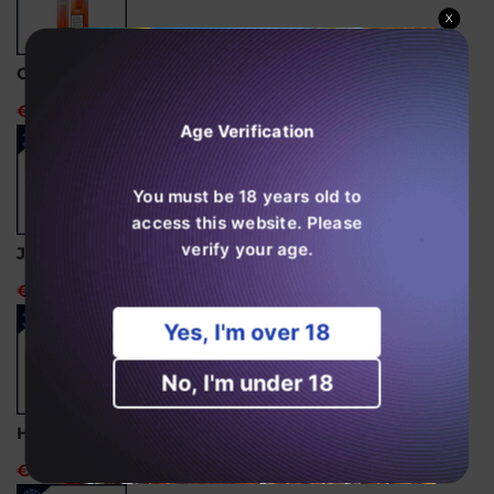
X
Ghost Pro 3500 Puffs Disposable Vape
€14,99
Age Verification
You must be 18 years old to
access this website. Please
verify your age.
JNR Alien 10000 Puffs Engangs Vape
€18,99
Yes, I'm over 18
No, I'm under 18
Hayati Pro Ultra 15000 Puffs Disposable Vape
€24,99