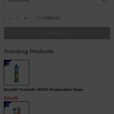
Reducer
Øg
UDSOLGT
mængden
mængden
for
for
RandM
RandM
UDSOLGT
Tornado
Tornado
9000
9000
Puffs
Puffs
-
-
Trending Products
Lemon
Lemon
lime
lime
RandM Tornado 15000 Disposable Vape
€24,99