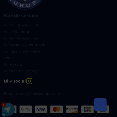
Kunde service
Fortrolighedspolitik
Vilkår for brug
Forsendelsespolitik
Refusions- og returpolitik
Juridisk meddelelse
Om os
Kontakt os
Refund or Exchange
Instagram
Bliv social:
Email: sales@Vapeseurope.com
1