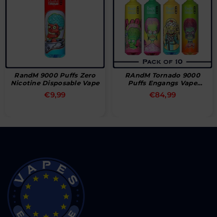
RandM 9000 Puffs Zero
RAndM Tornado 9000
Nicotine Disposable Vape
Puffs Engangs Vape
Pakke Med 10 Stk
Normal
Normal
€9,99
€84,99
pris
pris