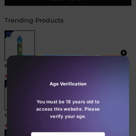
Mega
Mega
Shisha
Shisha
Hookah
Hookah
100k
100k
Trending Products
Puffs
Puffs
Engangs
Engangs
Vape
Vape
(æske
(æske
med
med
4
4
stk)
stk)
X
RandM Tornado 15000 Disposable Vape
€24,99
Age Verification
You must be 18 years old to
access this website. Please
Ghost Pro 3500 Puffs Disposable Vape
verify your age.
€14,99