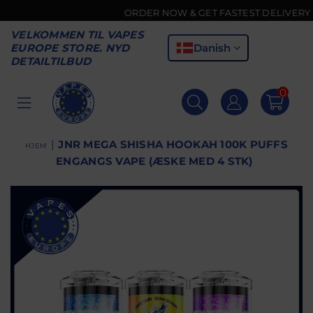
ORDER NOW & GET FASTEST DELIVERY 🚚
VELKOMMEN TIL VAPES
Danish
EUROPE STORE. NYD
DETAILTILBUD
0
VAPES
EUROPE
|
JNR MEGA SHISHA HOOKAH 100K PUFFS
HJEM
ENGANGS VAPE (ÆSKE MED 4 STK)