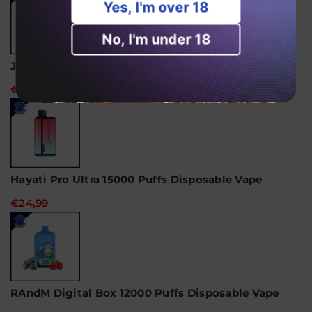
Yes, I'm over 18
No, I'm under 18
JNR Alien 10000 Puffs Engangs Vape
€18,99
Hayati Pro Ultra 15000 Puffs Disposable Vape
€24,99
RAndM Digital Box 12000 Puffs Disposable Vape