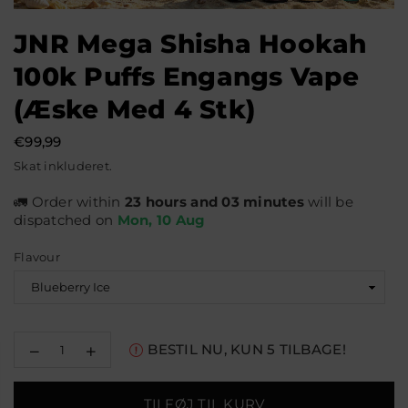
JNR Mega Shisha Hookah
100k Puffs Engangs Vape
(æske Med 4 Stk)
€99,99
Normal
Skat inkluderet.
pris
🚛 Order within
23 hours and 03 minutes
will be
dispatched on
Mon, 10 Aug
Flavour
Reducer
Øg
BESTIL NU, KUN
5
TILBAGE!
mængden
mængden
for
for
JNR
JNR
TILFØJ TIL KURV