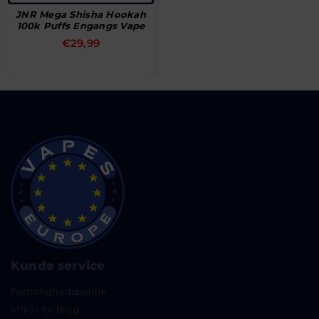
JNR Mega Shisha Hookah
100k Puffs Engangs Vape
Normal
€29,99
pris
Kunde service
Fortrolighedspolitik
Vilkår for brug