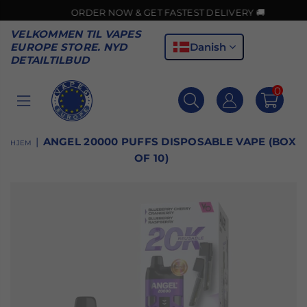
ORDER NOW & GET FASTEST DELIVERY 🚚
VELKOMMEN TIL VAPES
Danish
EUROPE STORE. NYD
DETAILTILBUD
0
VAPES
EUROPE
|
ANGEL 20000 PUFFS DISPOSABLE VAPE (BOX
HJEM
OF 10)