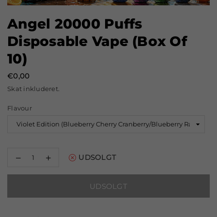
Angel 20000 Puffs
Disposable Vape (Box Of
10)
€0,00
Normal
Skat inkluderet.
pris
Flavour
Reducer
Øg
UDSOLGT
mængden
mængden
for
for
Angel
Angel
UDSOLGT
20000
20000
Puffs
Puffs
Disposable
Disposable
Vape
Vape