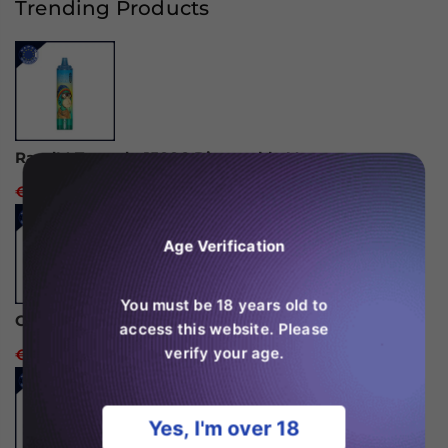
Trending Products
(Box
(Box
of
of
10)
10)
RandM Tornado 15000 Disposable Vape
€24,99
Age Verification
You must be 18 years old to
Ghost Pro 3500 Puffs Disposable Vape
access this website. Please
verify your age.
€14,99
Yes, I'm over 18