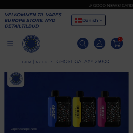
🎉GOOD NEWS! CARD PA
VELKOMMEN TIL VAPES
Danish
EUROPE STORE. NYD
DETAILTILBUD
0
VAPES
EUROPE
|
|
GHOST GALAXY 25000
HJEM
NYHEDER