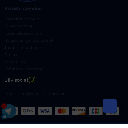
Kunde service
Fortrolighedspolitik
Vilkår for brug
Forsendelsespolitik
Refusions- og returpolitik
Juridisk meddelelse
Om os
Kontakt os
Refund or Exchange
Instagram
Bliv social:
Email: sales@Vapeseurope.com
1