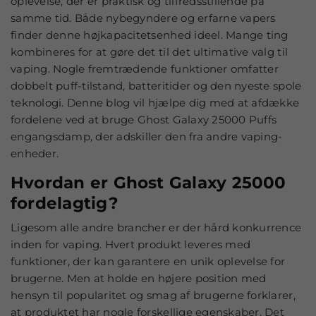
oplevelse, der er praktisk og tilfredsstillende på
samme tid. Både nybegyndere og erfarne vapers
finder denne højkapacitetsenhed ideel. Mange ting
kombineres for at gøre det til det ultimative valg til
vaping. Nogle fremtrædende funktioner omfatter
dobbelt puff-tilstand, batteritider og den nyeste spole
teknologi. Denne blog vil hjælpe dig med at afdække
fordelene ved at bruge Ghost Galaxy 25000 Puffs
engangsdamp, der adskiller den fra andre vaping-
enheder.
Hvordan er Ghost Galaxy 25000
fordelagtig?
Ligesom alle andre brancher er der hård konkurrence
inden for vaping. Hvert produkt leveres med
funktioner, der kan garantere en unik oplevelse for
brugerne. Men at holde en højere position med
hensyn til popularitet og smag af brugerne forklarer,
at produktet har nogle forskellige egenskaber. Det