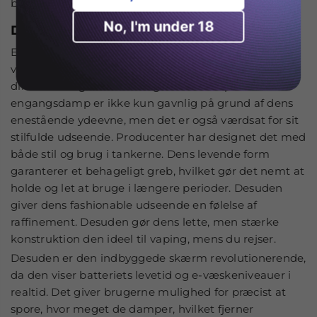
bærbar, langvarig gadget.
No, I'm under 18
Design og display
Et attraktivt og tiltalende design og visning af enhver
vaping-enhed repræsenterer på en eller anden måde
din overdådige livsstil. Brug af Ghost vape 25k Puffs
engangsdamp er ikke kun gavnlig på grund af dens
enestående ydeevne, men det er også værdsat for sit
stilfulde udseende. Producenter har designet det med
både stil og brug i tankerne. Dens levende form
garanterer et behageligt greb, hvilket gør det nemt at
holde og let at bruge i længere perioder. Desuden
giver dens fashionable udseende en følelse af
raffinement. Desuden gør dens lette, men stærke
konstruktion den ideel til vaping, mens du rejser.
Desuden er den indbyggede skærm revolutionerende,
da den viser batteriets levetid og e-væskeniveauer i
realtid. Det giver brugerne mulighed for præcist at
spore, hvor meget de damper, hvilket fjerner