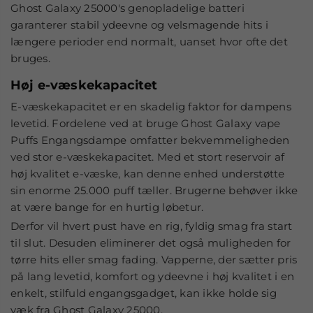
Ghost Galaxy 25000's genopladelige batteri
garanterer stabil ydeevne og velsmagende hits i
længere perioder end normalt, uanset hvor ofte det
bruges.
Høj e-væskekapacitet
E-væskekapacitet er en skadelig faktor for dampens
levetid. Fordelene ved at bruge Ghost Galaxy vape
Puffs Engangsdampe omfatter bekvemmeligheden
ved stor e-væskekapacitet. Med et stort reservoir af
høj kvalitet e-væske, kan denne enhed understøtte
sin enorme 25.000 puff tæller. Brugerne behøver ikke
at være bange for en hurtig løbetur.
Derfor vil hvert pust have en rig, fyldig
smag
fra start
til slut. Desuden eliminerer det også muligheden for
tørre hits eller
smag
fading. Vapperne, der sætter pris
på lang levetid, komfort og ydeevne i høj kvalitet i en
enkelt, stilfuld engangsgadget, kan ikke holde sig
væk fra Ghost Galaxy 25000.