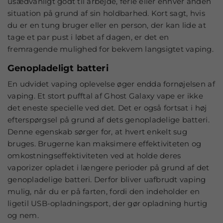
usædvanligt godt til arbejde, ferie eller enhver anden
situation på grund af sin holdbarhed. Kort sagt, hvis
du er en tung bruger eller en person, der kan lide at
tage et par pust i løbet af dagen, er det en
fremragende mulighed for bekvem langsigtet vaping.
Genopladeligt batteri
En udvidet vaping oplevelse øger endda fornøjelsen af
vaping. Et stort pufftal af Ghost Galaxy vape er ikke
det eneste specielle ved det. Det er også fortsat i høj
efterspørgsel på grund af dets genopladelige batteri.
Denne egenskab sørger for, at hvert enkelt sug
bruges. Brugerne kan maksimere effektiviteten og
omkostningseffektiviteten ved at holde deres
vaporizer opladet i længere perioder på grund af det
genopladelige batteri. Derfor bliver uafbrudt vaping
mulig, når du er på farten, fordi den indeholder en
ligetil USB-opladningsport, der gør opladning hurtig
og nem.