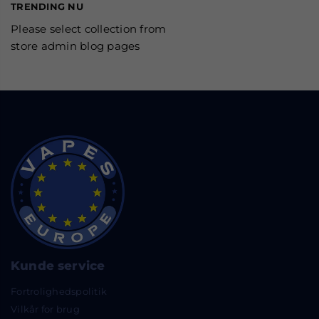
TRENDING NU
Please select collection from
store admin blog pages
Kunde service
Fortrolighedspolitik
Vilkår for brug