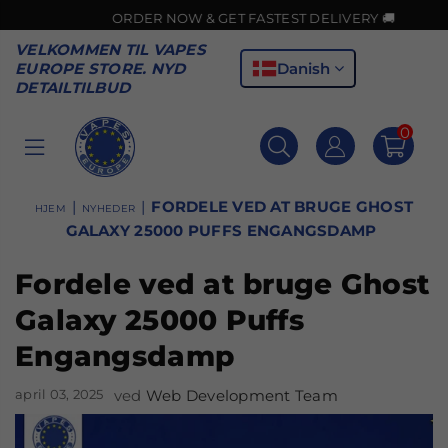
ORDER NOW & GET FASTEST DELIVERY 🚚
VELKOMMEN TIL VAPES
Danish
EUROPE STORE. NYD
DETAILTILBUD
0
VAPES
EUROPE
|
|
FORDELE VED AT BRUGE GHOST
HJEM
NYHEDER
GALAXY 25000 PUFFS ENGANGSDAMP
Fordele ved at bruge Ghost
Galaxy 25000 Puffs
Engangsdamp
april 03, 2025
ved
Web Development Team