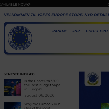
ABLE NOW💳
ORDER
VELKOMMEN TIL VAPES EUROPE STORE. NYD DETAIL
RANDM
JNR
GHOST PRO
VAPES
EUROPE
SENESTE INDLÆG
Is the Ghost Pro 3500
the Best Budget Vape
in Europe?
august 06, 2026
Why the Fumot 50K Is
One of the Most