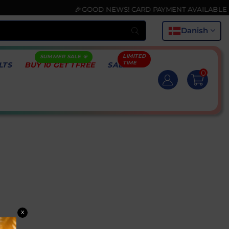
🎉GOOD NEWS! CARD PAYMENT AVAILABLE NOW
Indsend
Danish
LTS
BUY 10 GET 1 FREE
SALE
0
X