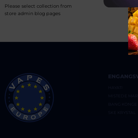
Please select collection from
store admin blog pages
ENGANGS
HAYATI
MISTEDE MAR
BANG KONGE
SKE KRYSTAL