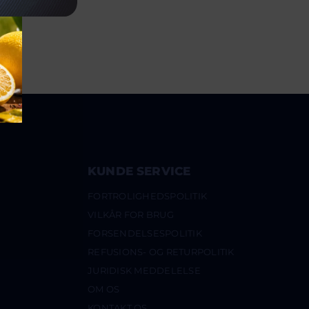
KUNDE SERVICE
FORTROLIGHEDSPOLITIK
VILKÅR FOR BRUG
FORSENDELSESPOLITIK
REFUSIONS- OG RETURPOLITIK
JURIDISK MEDDELELSE
OM OS
KONTAKT OS