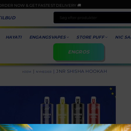
 NOW & GET FASTEST DELIVERY 🚚
TILBUD
HAYATI
ENGANGSVAPES
STORE PUFF
NIC SA
ENGROS
|
|
JNR SHISHA HOOKAH
HJEM
NYHEDER