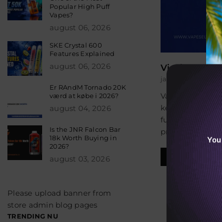
Popular High Puff
Vapes?
august 06, 2026
SKE Crystal 600
Features Explained
august 06, 2026
Vigtigste gr
januar 10, 2025
v
Er RAndM Tornado 20K
Vaping er i dag
værd at købe i 2026?
kemikalier. I de
august 04, 2026
funktioner, der
Is the JNR Falcon Bar
pr. enhed, hvilk
18k Worth Buying in
You
2026?
Læs mere
august 03, 2026
Please upload banner from
store admin blog pages
TRENDING NU