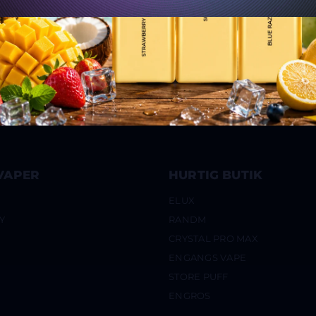
VAPER
HURTIG BUTIK
ELUX
Y
RANDM
CRYSTAL PRO MAX
ENGANGS VAPE
STORE PUFF
ENGROS