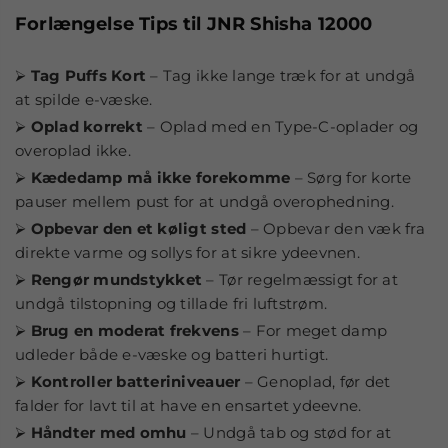
Forlængelse Tips til JNR Shisha 12000
⮚
Tag Puffs Kort
– Tag ikke lange træk for at undgå
at spilde e-væske.
⮚
Oplad korrekt
– Oplad med en Type-C-oplader og
overoplad ikke.
⮚
Kædedamp må ikke forekomme
– Sørg for korte
pauser mellem pust for at undgå overophedning.
⮚
Opbevar den et køligt sted
– Opbevar den væk fra
direkte varme og sollys for at sikre ydeevnen.
⮚
Rengør mundstykket
– Tør regelmæssigt for at
undgå tilstopning og tillade fri luftstrøm.
⮚
Brug en moderat frekvens
– For meget damp
udleder både e-væske og batteri hurtigt.
⮚
Kontroller batteriniveauer
– Genoplad, før det
falder for lavt til at have en ensartet ydeevne.
⮚
Håndter med omhu
– Undgå tab og stød for at