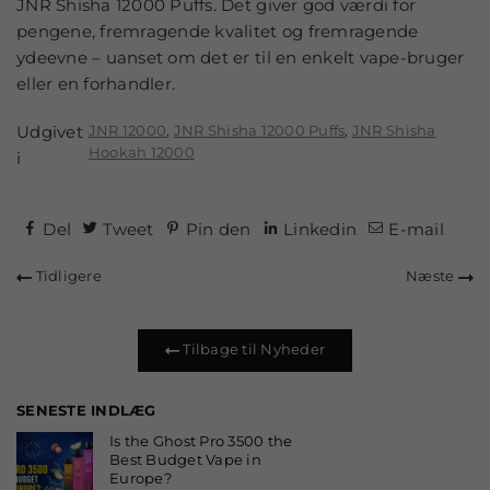
JNR Shisha 12000 Puffs. Det giver god værdi for
pengene, fremragende kvalitet og fremragende
ydeevne – uanset om det er til en enkelt vape-bruger
eller en forhandler.
Udgivet
JNR 12000
,
JNR Shisha 12000 Puffs
,
JNR Shisha
Hookah 12000
i
Del
Tweet
Pin den
Linkedin
E-mail
Tidligere
Næste
Tilbage til Nyheder
SENESTE INDLÆG
Is the Ghost Pro 3500 the
Best Budget Vape in
Europe?