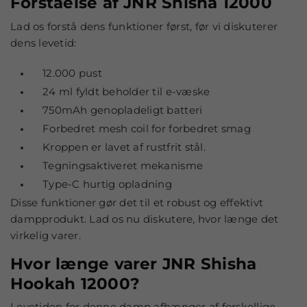
Forståelse af JNR Shisha 12000
Lad os forstå dens funktioner først, før vi diskuterer
dens levetid:
12.000 pust
24 ml fyldt beholder til e-væske
750mAh genopladeligt batteri
Forbedret mesh coil for forbedret smag
Kroppen er lavet af rustfrit stål.
Tegningsaktiveret mekanisme
Type-C hurtig opladning
Disse funktioner gør det til et robust og effektivt
dampprodukt. Lad os nu diskutere, hvor længe det
virkelig varer.
Hvor længe varer JNR Shisha
Hookah 12000?
Levetiden for denne damp afhænger af forskellige