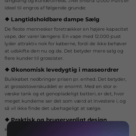
langvarig og kundetilfreds. JNR Shisha 12000 Puffs er
ideel til engros af følgende grunde:
❖
Langtidsholdbare dampe Sælg
De fleste mennesker foretrækker en højere kapacitet
vape, der varer længere. En vape med 12.000 pust
lyder attraktiv nok for køberne, fordi de ikke behøver
at udskifte den nu og da. Det betyder mere salg og
flere kunder til grossister.
❖
Økonomisk levedygtig i masseordrer
Bulkkøbet nedbringer prisen pr. enhed. Det betyder,
at grossistoverskuddet er enormt. Med en stor e-
væske tank og et genopladeligt batteri, er det, hvor
meget kunderne ser det som værd at investere i, og
så vil ikke finde det ubehageligt at sælge.
❖
Praktisk og brugervenligt design
Kunderne behøver ikke at trykke på nogen knapper